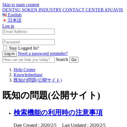
Skip to main content
DENTSU SOKEN INDUSTRY CONTACT CENTER iQUAVIS
English
日本語
Log in
Stay Logged In?
Need a password reminder?
Search
Help Center
Knowledgebase
既知の問題(公開サイト)
既知の問題(公開サイト)
検索機能の利用時の注意事項
Date Created : 2020/2/5 Last Updated : 2020/2/5